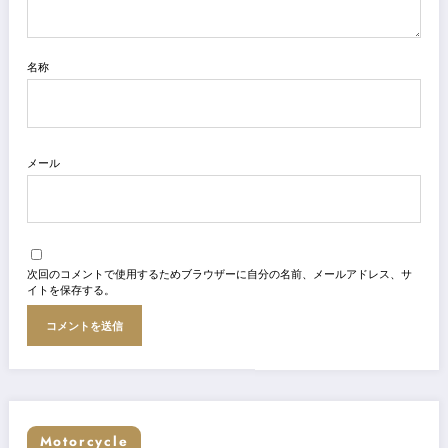
0から始める予算1万でライティング撮影
Next post
Vitpilen 401 AERO作った話
RELATED POSTS
Fuya.yashima
0
FUJIFILM X100Ⅵ 買った話