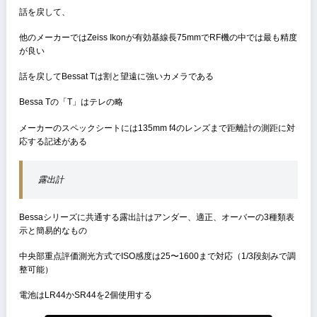
計の精度は計算上同じ
Leica Ⅲシリーズが基線長38mm、倍率1.5倍なので57mm
Leica M3が68.25mm、倍率0.91倍なので62.10mm
Leica M10が68.25mm、倍率0.73倍なので49.82mm
Bessa Tの基線長35.8mmは倍率1.5倍有効基線長53.7mm
なので理屈ではBessa Tは私のメイン機のM10より距離計の精度は高
が、Leica Ⅲにはやや劣ることになる