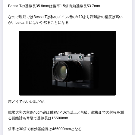
フィルム室には窓が付いており、現在装填中のフィルムを確認できる
もちろん軍艦部にはフィルムカウンターを備える
露出計用の電池は本体下部に入れる
距離計
一般的に距離計の窓同士が離れているほど精度は高くなる、
また、距離計の倍率も高ければ比例して精度が上がる
距離計の窓と窓との距離を基線長と呼び、
そして基線長にレンズの倍率をかけた数字を有効基線長と呼び、これ
距離計の精度を表す一つの指針となる
「基線長10cmで倍率0.5倍」の距離計と「基線長5cmで倍率1倍」の