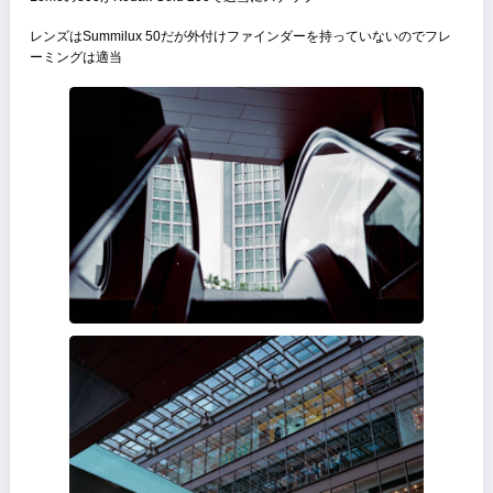
ズミルックス35mm
DRズミクロン50mm
が使用できないとあったが、筆者所有のズミクロン35mm 7枚玉も無
付近では装着不可能だった
トリガーワインダー
Bessa Tはトリガーワインダーが装着可能
レバーは本体下部に収納が可能
かなりスピーディーな撮影が可能になる
本体下部にはフィルムのリバーススイッチが付いており、ワインダー
着時でもフィルム交換が可能
ワインダーはグリップも兼ねている