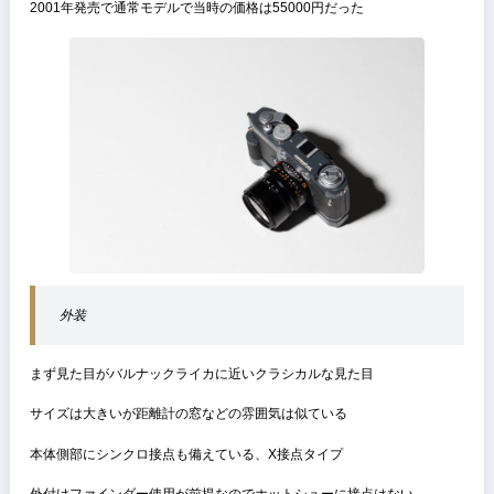
ファインダー無し
・Bessa R2
Mマウント
距離計有り
ファインダー有り
と言う特徴がある
Bessa T限定モデルとしてグレー、オリーブ、ネイビーブルー、グロ
ーブラックの特別モデルが存在する
外装色の違いの他にダイヤルが真鍮製に変更されており、ヘリアー50/3
とセット販売で各色500台限定
本記事ではBessaシリーズの中でも比較的情報の少ない「Bessa T 限
グレー」のレビュー