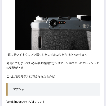
超どうでもいい話だが、
戦艦大和の主砲46cm砲は射程が40km以上と弩級、敵機までの射程を
る距離計も弩級で基線長は15500mm、
倍率は30倍で有効基線長は465000mmとなる
話を戻して、
他のメーカーではZeiss Ikonが有効基線長75mmでRF機の中では最も
が良い
話を戻してBessat Tは割と望遠に強いカメラである
Bessa Tの「T」はテレの略
メーカーのスペックシートには135mm f4のレンズまで距離計の測距
応する記述がある