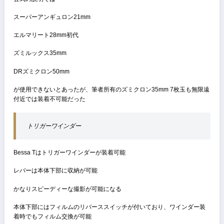
↑家に届いてすぐにブツ撮りしたのでホコリだらけだったすまん
見切れてしまっているが裏面右側にはヘリアー50mm f3.5のエレメン
の刻印がある
これは限定モデルに与えられたものだ
マウント
VoigtländerなのでVMマウント
なのでライカMマウントレンズの装着が可能
ネット上の写真はほとんどがLレンズを装着した写真だったし、某カ
情報サイトにはLマウントと表記がある、もちろん誤りだが致し方な
もする
カメラだけ見ればLマウントに見えなくもない