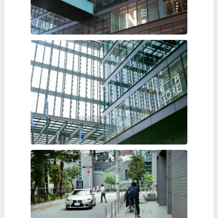
また、前述の通り、ストラップを縦に装着できる
トリガーを展開した状態で首から下げると腹部に尖ったトリガーが刺
って非常に痛い
作例
Lomoの800かKodak Gold 200で適当にスナップ