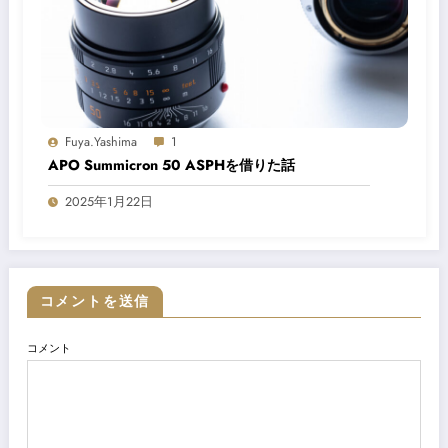
Fuya.yashima
2019年に写真学校を卒業、都内撮影スタジオでの3年間勤務を経てフ
ーランスのディレクター兼カメラマンとして独立。2023年5月に合同
社AOKOM入社、現在は物撮りを中心にファッションポートレートか
材撮影、ムービー分野まで幅広く手掛ける。独身ガジェットオタク。
View All Posts
Previous post