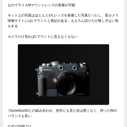
露出計
Bessaシリーズに共通する露出計はアンダー、適正、オーバーの3種
示と簡易的なもの
中央部重点評価測光方式でISO感度は25〜1600まで対応（1/3段刻み
整可能）
電池はLR44かSR44を2個使用する