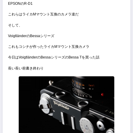
これらも全てライカMマウント互換
このように各社ともMマウント互換のレンズを発売している
であればMマウント互換のカメラもあるだろう
ZeissのIkonシリーズ
KonicaのHexar RF
RolleiのRollei 35RF
EPSONのR-D1
これらはライカMマウント互換のカメラ達だ
そして、
VoigtländerのBessaシリーズ
これもコシナが作ったライカMマウント互換カメラ