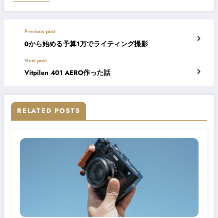
自家スキャン&自家現像なので色味等はバラバラ
カメラ内露出計は概ね優秀
シャッター音はNikonのF3に似ている
このクラスのカメラの中ではシャッター音は大きめ
まとめ
距離計、露出計と最低限のカメラの機能を備え、クラシカルな見た目
最新式の中身を備えたカメラ
ワインダーが使えたりと嗜好性の高い実用カメラでLeica M6よりも使
やすく、精度も高い