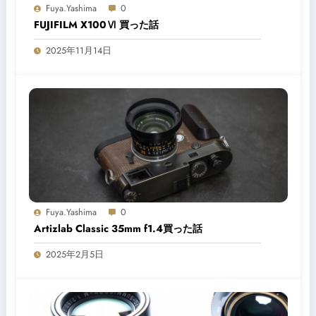
残念ながら生産はとっくに終了しており、中古は今でこそ出回ってい
が年々数を減らしており、価格も徐々に上がってきている
買うなら今だなと思い立ち、酔った勢いでポチったが後悔はしてない
Copy
Facebook
X
Reddit
Messenger
共
Link
有