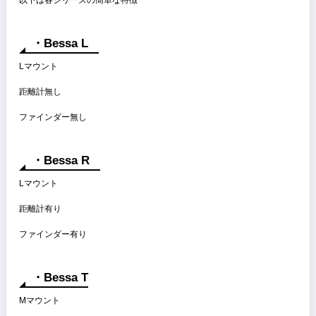
Bessa L
Bessa R
Bessa T
全シリーズ共通のスペックとして
・露出計
・機械式シャッター
が挙げられる
特に機械式シャッターは縦走りのフォーカルプレーンシャッターで
1/2000秒が切れる
Bessa Tは2001年発売のカメラでありシャッター機構はフィルムカメ
としては新しい部類
以下は各シリーズの簡単な特徴
・Bessa L