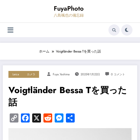
コ
FuyaPhoto
ン
テ
八島颯也の備忘録
ン
ツ
へ
ス
キ
ッ
プ
ホーム
Voigtländer Bessa Tを買った話
Leica
カメラ
Fuya.yashima
2025年1月22日
0 コメント
Voigtländer Bessa Tを買っ
話
Copy
Facebook
X
Reddit
Messenger
共