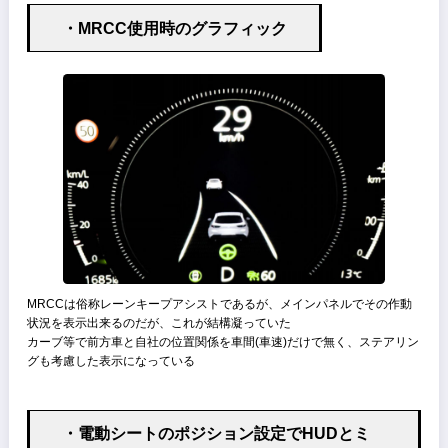
ネットの記事を参考に、エアコン吹き出し口を塞がずにマグネットで
ールドできるタイプを購入した
これであればエアコン吹き出し口を殺さずにスマホが設置できる
マグネット式なので少しずらして風を当てることも可能、真夏などの
マホはGPSを使用すると超高温になるので風で冷やすこともできる
ワイヤレスチャージも欲しいところであったが、私の場合CarPlayに
するので有線接続は必須なのでワイヤレスチャージャーは不要
個人的に気に入ったポイ