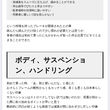
する、この時の制動初期のペダル操作量はドライバーの経験から予測
決まり、過不足があればそれに応じて操作量を調整する」
と言っている(2019 マツダ技報 No.36より)
そしてMAZDA3のブレーキフィールは上記の制動初期に行われる経験
らのペダル操作の過不足を出来るだけ少なくしようという考えの元開
が行われた
その結果、
・意図した減速を意識せずに行われる

・加減速をスムーズに立ち上げ、緩めることができる

・停止線等でぴたりと停まりやすい

・駐車場時や渋滞時に扱いやすい

・同乗者に優しい(頭を揺らさない)
という特徴を持ったブレーキが開発されたとの事
踏んだら踏んだだけ効くので少し慣れが必要だとは思うが、
筆者の場合は初めて乗ったにもかかわらず狙った停止位置でピタリと
まることができた