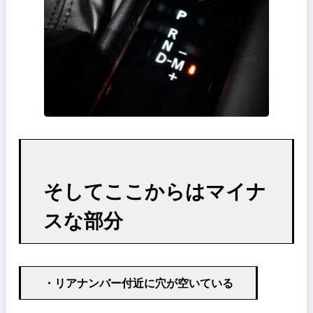
MRCCは俗称レーンキープアシストであるが、メインパネルでその作
状況を表示出来るのだが、これが結構凝っていた
カーブ等で前方車と自社の位置関係を車間(車速)だけで無く、ステア
グも考慮した表示になっている
・電動シートのポジション設定でHUDとミ
ラーの角度も記録される
これは納車してから気づいたのだが、2つのシートポジションにそれ
HUDの高さとサイドミラーの角度が記録される