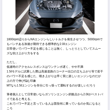
4000rpmで199N・mのトルクを引き出し、6000rpmで156馬力を発
せる
1800rpm辺りからNAエンジンらしいトルクを発生させつつ、5000rp
もパンチある加速が期待できる標準的な2.0ℓエンジン
日常使いでパワー不足を感じることは無く、しっとりとしていてスム
ズな吹け上がり方をする
ただし、