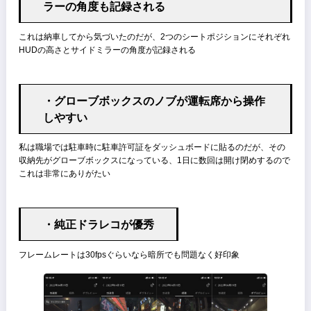
ント
此処までは他のMAZDA3レビューを見れば分かりそうな部分だろう
私は車のレビューが出来るほど大層な知識も無い
なのでここから先は素人の筆者が個人的に気づいた部分を書いていこ
と思う
・オルガン式アクセルペダル
初めて試乗した時は少し戸惑ったが、1ヶ月たった今ではオルガン式
ないと逆に違和感を覚えるほどに
狙った速度を一発で出す事ができるペダルで、一度踏み込んだ後に踏
増しや踏み戻しの操作が発生しづらいのでストレスフリー
・遮音性の高さ