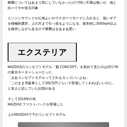
燃費
乗員2名、エアコン冷房弱風で高速一般それぞれ10kmほど走って計測
た結果、
下道メインで10.9km/l
高速道路メインで16.4km/l
となっ
納車してからトータルの燃費が高速一般混合で11.7km/lとなった
2名乗車やエアコン使用、燃費運転を意識しない状態でのテストだっ
でカタログのWLTCモードで15.8km/lは概ね正しい燃費を示している
思う
燃費についてはあまり気にしていなかったので特に不満は無いが、他
比べてやや劣る印象
エンジンサウンドが心地よいのでスポーツモードに入れると、低いギ
を積極的選択、上の方まで引っ張るようになる、基本的に3000rpm以