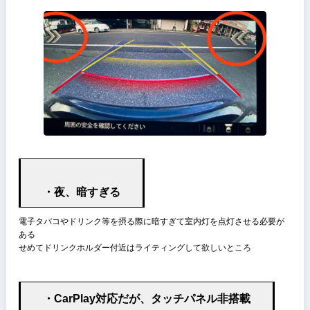
純正ドラレコでは、Wifiによってスマートフォンと接続が可能、
フロント&リアビュー、速度や位置情報、加速度など見やすいUIにな
いる
・Mモード時のシフト操作
シフトノブによる変速は手前がアップで奥がダウンとなる
これは加速中にシフトアップしやすく、
減速中にシフトダウンしやすい配置となっている
MAZDAの他にBMWなどはこの配列だが、一部スポーツモデルを除い
その他国産車は大体が逆になっている