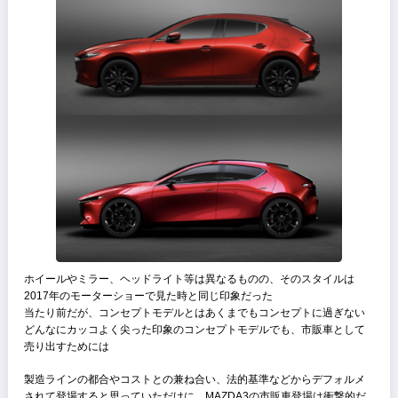
を維持しながら走るので燃費はまあまあ悪い
エクステリア
MAZDA3のコンセプトモデル「魁 CONCEPT」を初めて見たのは201
の東京モーターショーだった、
「まあコンセプトモデルってどれもカッコいいよね」
「このまま市販車として300万円ぐらいで登場してくれればいいのに
と友人と話していた記憶がある
そして2018年の冬、
MAZDA3 ファストバックが登場した
上がMAZDA3で下がコンセプトモデル