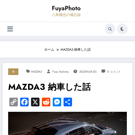
コ
FuyaPhoto
ン
テ
八島颯也の備忘録
ン
ツ
へ
ス
キ
ッ
プ
ホーム
MAZDA3 納車した話
車
MAZDA3
Fuya.yashima
2022年6月3日
0 コメント
MAZDA3 納車した話
Copy
Facebook
X
Reddit
Messenger
共
Link
有