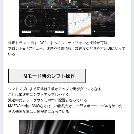
試乗時に一番最初に驚いたポイント
車内で音楽を聴いてる際に音楽をかけたまま車から出てドアを閉めた
端ピタリと音が聞こえなくなる
・HUDが見やすい
フロントガラスに直接映し出すタイプ
他の国産車と比較してやや高い位置に投影される印象
情報量は必要最低限だがかなり見やすい、お陰で運転中メーターに視
を落とす機会が激減した
・MRCC使用時のグラフィック