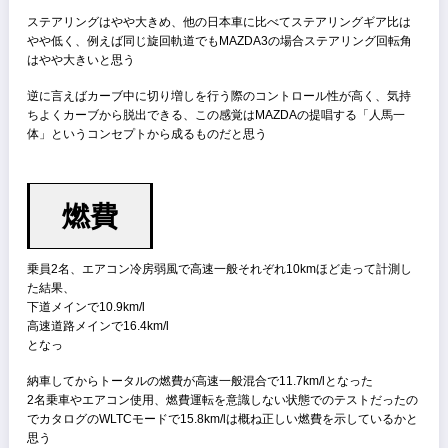
ボディ、サスペンショ
ン、ハンドリング
初めて乗った時、「あ、割と硬いんだな」と感じた
おそらくフレームの剛性からくるカッチリ感、良くも悪くも日本車ら
くない印象
サスペンションはストロークしてない訳では無いのだが、荷重が掛か
た際に粘り始めるポイントが早いと思う
断続的に凹凸が続くような路面では減衰が間に合わず少し忙しい印象
ステアリングはやや大きめ、他の日本車に比べてステアリングギア比
やや低く、例えば同じ旋回軌道でもMAZDA3の場合ステアリング回転
はやや大きいと思う
逆に言えばカーブ中に切り増しを行う際のコントロール性が高く、気
ちよくカーブから脱出できる、この感覚はMAZDAの提唱する「人馬
体」というコンセプトから成るものだと思う