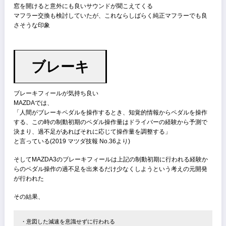
低速時のアクセルレスポンスはワンテンポ遅く、やや不満
1.5ℓモデルに試乗した際は高速道路のコーナー出口の立ち上がり等で
のパワー不足を感じた、噴き上がりは早く実に楽しいエンジンなのだ
上の方で伸び悩む印象
MTなら1.5ℓエンジンを存分に引っ張って運転するのが楽しいだろう
筆者個人として日常使いならガソリンエンジン的観点から2.0ℓがベス
イであると考える、
これでパワー不足と言っている人は普段何に乗っているのか気になる
ころ
窓を開けると意外にも良いサウンドが聞こえてくる
マフラー交換も検討していたが、これならしばらく純正マフラーでも
さそうな印象
ブレーキ
ブレーキフィールが気持ち良い
MAZDAでは、
「人間がブレーキペダルを操作するとき、知覚的情報からペダルを操