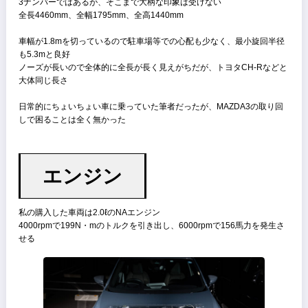
サイズ
国産Cセグメントとして平均的なサイズ感
3ナンバーではあるが、そこまで大柄な印象は受けない
全長4460mm、全幅1795mm、全高1440mm
車幅が1.8mを切っているので駐車場等での心配も少なく、最小旋回半
も5.3mと良好
ノーズが長いので全体的に全長が長く見えがちだが、トヨタCH-Rな
大体同じ長さ
日常的にちょいちょい車に乗っていた筆者だったが、MAZDA3の取り
しで困ることは全く無かった
エンジン
私の購入した車両は2.0ℓのNAエンジン